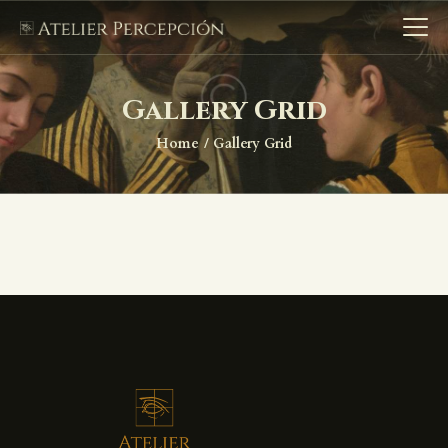
Gallery Grid
Home
Gallery Grid
HOME
NOSOTROS
CURSOS
CLUB DE ARTE
GALERÍA
PRINTS GICLEÉS
MARQUERÍA 29
BLOG
CONTACTO